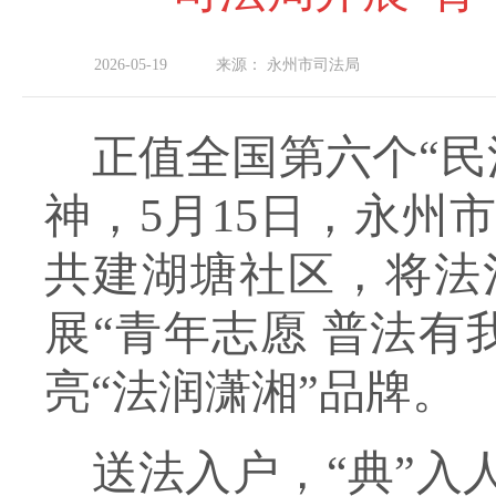
2026-05-19
来源：
永州市司法局
正值全国第
六
个
“
神，
5月15日，永州
共建湖塘社区，将法
展“青年志愿 普法有
亮
“法润潇湘”
品牌
。
送法入户，
“典”入