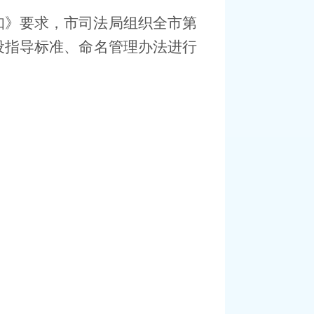
知》要求，
市
司法局
组织全市第
设指导标准
、
命名管理办法
进行
。