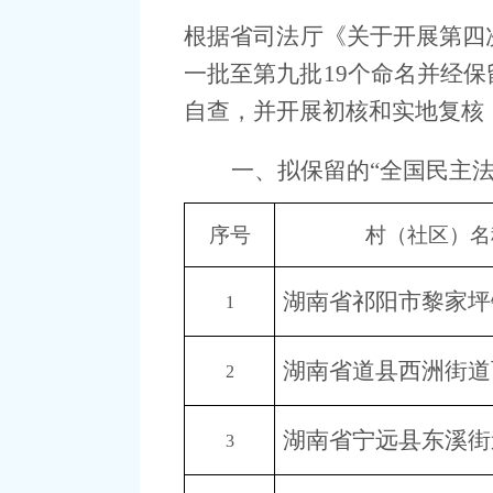
根
据
省司法厅
《关于开展第四
一批至第九批
19个命名并经保
自查，并开展初核和实地复核
一、拟保留的
“全国民主
序号
村（社区）名
湖南省祁阳市黎家坪
1
湖南省道县西洲街道
2
湖南省宁远县东溪街
3