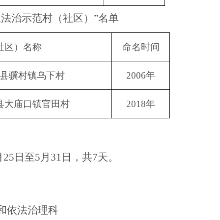
主法治示范村（社区）”名单
社区）名称
命名时间
县骥村镇乌下村
2006年
县大庙口镇官田村
2018年
月
25
日至
5月
31
日，共
7天
。
和依法治理
科