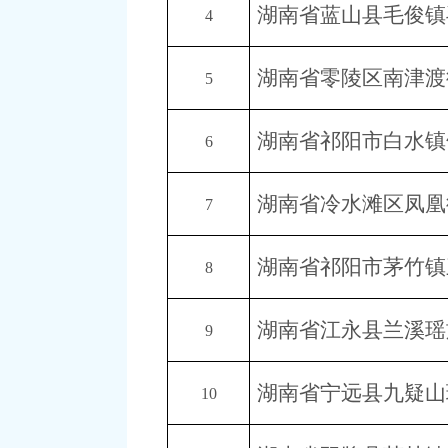
湖南省蓝山县毛俊镇
4
湖南省零陵区南津渡
5
湖南省祁阳市白水镇
6
湖南省冷水滩区凤凰
7
湖南省祁阳市茅竹镇
8
湖南省江永县兰溪瑶
9
湖南省宁远县九疑山
10